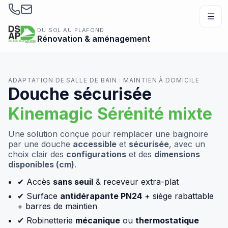
☰
DU SOL AU PLAFOND
Rénovation & aménagement
ADAPTATION DE SALLE DE BAIN · MAINTIEN À DOMICILE
Douche sécurisée
Kinemagic Sérénité mixte
Une solution conçue pour remplacer une baignoire
par une douche
accessible
et
sécurisée
, avec un
choix clair des
configurations
et des
dimensions
disponibles (cm)
.
✔ Accès
sans seuil
& receveur extra-plat
✔ Surface
antidérapante PN24
+ siège rabattable
+ barres de maintien
✔ Robinetterie
mécanique
ou
thermostatique