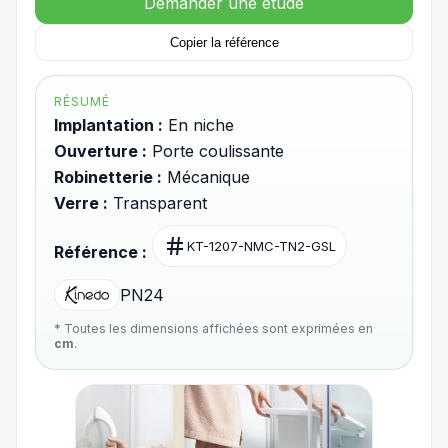
Demander une étude
Copier la référence
RÉSUMÉ
Implantation :
En niche
Ouverture :
Porte coulissante
Robinetterie :
Mécanique
Verre :
Transparent
KT-1207-NMC-TN2-GSL
Référence :
PN24
* Toutes les dimensions affichées sont exprimées en
cm
.